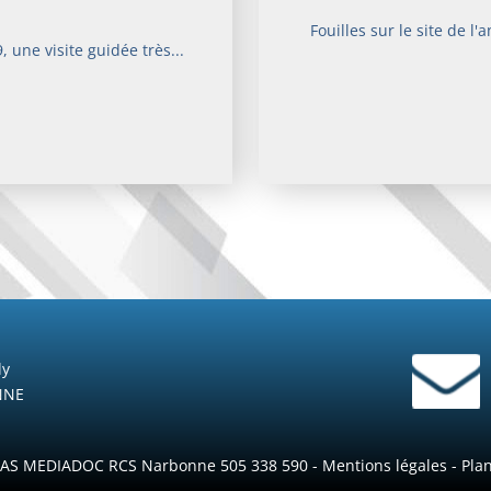
Fouilles sur le site de l
 une visite guidée très...
dy
NNE
 SAS MEDIADOC RCS Narbonne 505 338 590 -
Mentions légales
-
Plan