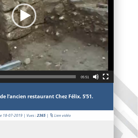
05:51
e de l’ancien restaurant Chez Félix. 5’51.
 le 18-07-2019 | Vues :
2365
|
Lien vidéo