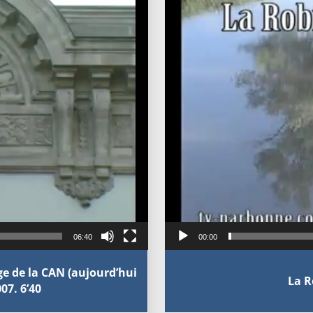
06:40
00:00
e de la CAN (aujourd’hui
La R
07. 6’40