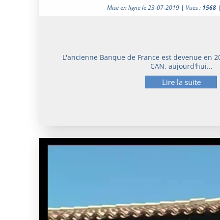
Mise en ligne le 23-07-2019 | Vues :
1568
L'ancienne Banque de France est devenue en 2007
CAN, aujourd'hui...
Lire la suite
Lecteur
vidéo