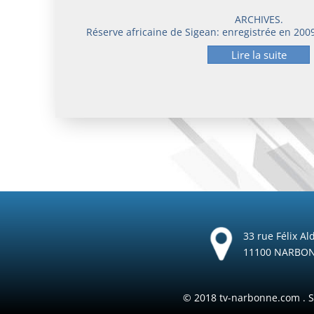
ARCHIVES.
Réserve africaine de Sigean: enregistrée en 2009,
Lire la suite
33 rue Félix Al
11100 NARBO
© 2018 tv-narbonne.com .