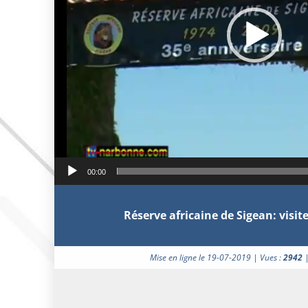
00:00
Réserve africaine de Sigean: visite
Mise en ligne le 19-07-2019 | Vues :
2942