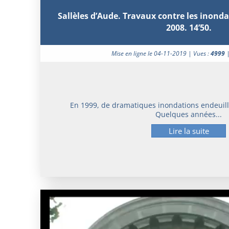
Sallèles d’Aude. Travaux contre les inonda
2008. 14’50.
Mise en ligne le 04-11-2019 | Vues :
4999
En 1999, de dramatiques inondations endeuill
Quelques années...
Lire la suite
Lecteur
vidéo