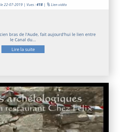
 le 22-07-2019 | Vues :
418
|
Lien vidéo
cien bras de l'Aude, fait aujourd'hui le lien entre
le Canal du...
Lire la suite
Lecteur
vidéo