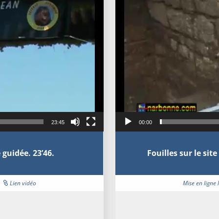
23:45
00:00
 guidée. 23’46.
Fouilles sur le sit
|
Lien vidéo
Mise en ligne