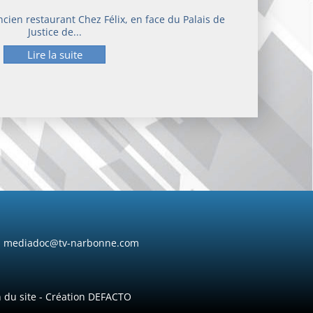
'ancien restaurant Chez Félix, en face du Palais de
Justice de...
Lire la suite
mediadoc@tv-narbonne.com
 du site
-
Création DEFACTO