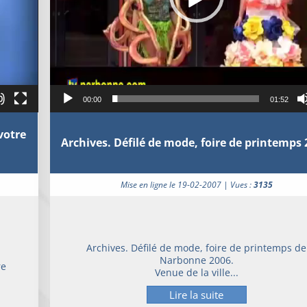
00:00
01:52
votre
Archives. Défilé de mode, foire de printemps 
Mise en ligne le 19-02-2007 | Vues :
3135
Archives. Défilé de mode, foire de printemps de
Narbonne 2006.
re
Venue de la ville...
Lire la suite