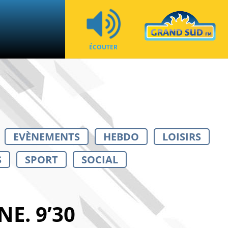
ÉCOUTER
EVÈNEMENTS
HEBDO
LOISIRS
S
SPORT
SOCIAL
E. 9’30