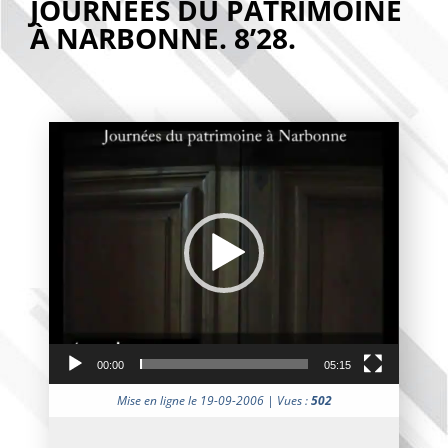
JOURNÉES DU PATRIMOINE
À NARBONNE. 8’28.
Lecteur
vidéo
00:00
05:15
Mise en ligne le 19-09-2006 | Vues :
502