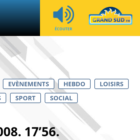
ÉCOUTER
EVÈNEMENTS
HEBDO
LOISIRS
S
SPORT
SOCIAL
8. 17’56.