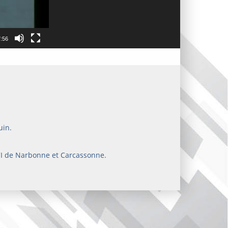
:56
uin.
CCI de Narbonne et Carcassonne.