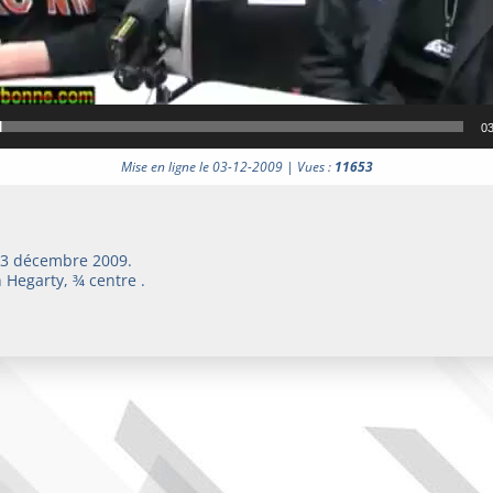
03
Mise en ligne le 03-12-2009 | Vues :
11653
 3 décembre 2009.
 Hegarty, ¾ centre .